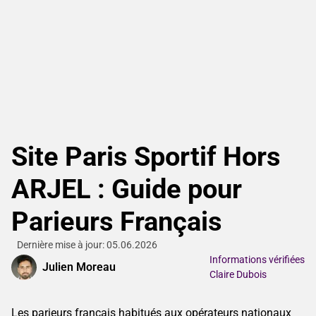
Site Paris Sportif Hors
ARJEL : Guide pour
Parieurs Français
Dernière mise à jour: 05.06.2026
Informations vérifiées
Julien Moreau
Claire Dubois
Les parieurs français habitués aux opérateurs nationaux